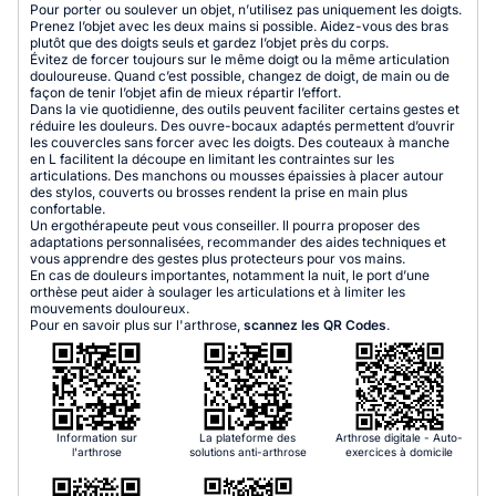
Pour porter ou soulever un objet, n’utilisez pas uniquement les doigts.
Prenez l’objet avec les deux mains si possible. Aidez-vous des bras
plutôt que des doigts seuls et gardez l’objet près du corps.
Évitez de forcer toujours sur le même doigt ou la même articulation
douloureuse. Quand c’est possible, changez de doigt, de main ou de
façon de tenir l’objet afin de mieux répartir l’effort.
Dans la vie quotidienne, des outils peuvent faciliter certains gestes et
réduire les douleurs. Des ouvre-bocaux adaptés permettent d’ouvrir
les couvercles sans forcer avec les doigts. Des couteaux à manche
en L facilitent la découpe en limitant les contraintes sur les
articulations. Des manchons ou mousses épaissies à placer autour
des stylos, couverts ou brosses rendent la prise en main plus
confortable.
Un ergothérapeute peut vous conseiller. Il pourra proposer des
adaptations personnalisées, recommander des aides techniques et
vous apprendre des gestes plus protecteurs pour vos mains.
En cas de douleurs importantes, notamment la nuit, le port d’une
orthèse peut aider à soulager les articulations et à limiter les
mouvements douloureux.
Pour en savoir plus sur l'arthrose,
scannez les QR Codes
.
Information sur
La plateforme des
Arthrose digitale - Auto-
l'arthrose
solutions anti-arthrose
exercices à domicile